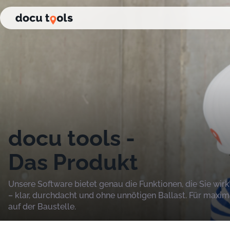
Zum Inhalt der Seite springen
docu tools -
Das Produkt
Unsere Software bietet genau die Funktionen, die Sie wir
– klar, durchdacht und ohne unnötigen Ballast. Für maxima
auf der Baustelle.