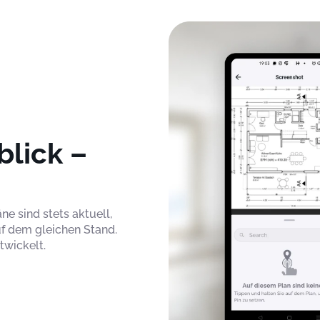
blick –
e sind stets aktuell,
uf dem gleichen Stand.
twickelt.