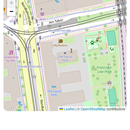
+
−
Leaflet
|
©
OpenStreetMap
contributors