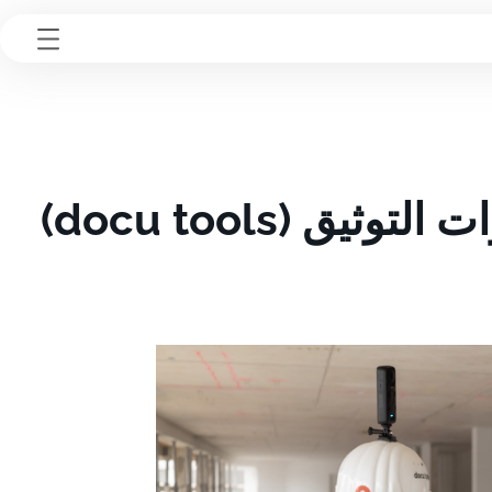
متى يكون استخدام Capmo مناسبًا — ومتى تكون أدوات التوثيق (docu tools)