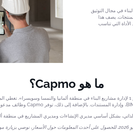
مل في مواقع البناء في مجال التوثيق
لمنتجات. يصف هذا
لأداة التي تناسب
ما هو Capmo؟
تصف Capmo نفسها، وفقًا لموقعها الإلكتروني، بأنها «البرنامج رقم 1 لإدارة مشاريع البناء في منطقة ألم
للحصول على أحدث المعلومات حول الأسعار، نوصي بزيارة موقع capmo.com مباش