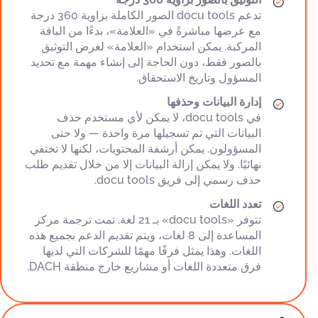
تدعم docu tools الصور الكاملة بزاوية 360 درجة
مع عرضها مباشرةً في «العلامة»، بدءًا من الباقة
المركبة. يمكن استخدام «العلامة» لغرض التوثيق
بالصور فقط، دون الحاجة إلى إنشاء مهمة مع تحديد
المسؤول وتاريخ الاستحقاق.
إدارة البيانات وحذفها
في docu tools، لا يمكن لأي مستخدم حذف
البيانات التي تم تسجيلها مرة واحدة — ولا حتى
المسؤولون. يمكن أرشفة المحتويات، لكنها لا تختفي
نهائيًا. ولا يمكن إزالة البيانات إلا من خلال تقديم طلب
حذف رسمي إلى فريق docu tools.
تعدد اللغات
تتوفر «docu tools» بـ 21 لغة. تمت ترجمة مركز
المساعدة إلى 8 لغات، ويتم تقديم الدعم بجميع هذه
اللغات. وهذا يمثل فرقًا مهمًا للشركات التي لديها
فرق متعددة اللغات أو مشاريع خارج منطقة DACH.