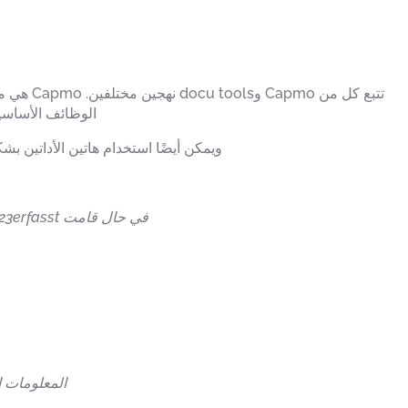
الوظائف الأساسية 
ويمكن أيضًا استخدام هاتين الأداتين بشكل تكميلي – Capmo للتحكم على مستوى المشروع بأكمله، وdocu tools
في حال قامت 123erfasst بنشر تحديث أو أصبح هذا المقال قديمًا نتيجة لذلك، فلا تترددوا في مراسلتنا — وسنقوم بتحديثه.
المعلومات ا