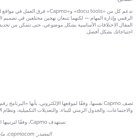
تدعم كل من «docu tools» و«Capmo» فرق الع
الرقمي وإدارة المهام — لكنهما تتبعان نهجين مختلفين في تصميم ا
المقال الاختلافات الأساسية بشكل موضوعي، حتى تتمكن من تحديد ا
احتياجاتك بشكل أفضل.
والاجتماعات، والجدول الزمني للبناء، والتعديلات التكميلية، ونظام BIM، وإدارة المستندات. بالإضافة إلى ذلك، توفر Capmo وظائف مدعومة بالذكاء الاصطناعي للبحث عن المستندات وإعداد التقارير تلقائيًّا.
تستهدف Capmo، وفقًا لترتيبها الذاتي، بشكل أساسي مديري الإنشاءات ومديري المشاريع في منطقة ألمانيا والنمسا وسويسرا (DACH).
المصدر: capmo.com، مايو 2026.