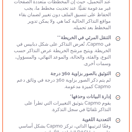
عند التحميل، حيث إن المخططات متعددة الصفحات
غير مدعومة تقنيًّا. عند تحديث مخطط ما، يجب
الحفاظ على تنسيق الملف دون تغيير لضمان بقاء
مواقع التذاكر الحالية كما هي. ولا يمكن تدوير
المخطط بعد تحميله.
التنقل المرئي في الخريطة**
في Capmo، تُعرض التذاكر على شكل دبابيس في
الخريطة. ويتيح مرشح الخريطة عرض التذاكر حسب
النوع، والفئة، والحالة، والموعد النهائي، والمسؤول،
وسمات أخرى.
التوثيق بالصور بزاوية 360 درجة
لم يتم ذكر الصور بزاوية 360 درجة في وثائق دعم
Capmo كميزة مدعومة.
إدارة البيانات وحذفها*
يقوم Capmo بتوثيق التغييرات التي تطرأ على
التذاكر تلقائيًا في سجل التذكرة.
التعددية اللغوية
وفقًا لترتيبها الذاتي، تركز Capmo بشكل أساسي