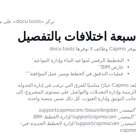
تركز «docu tools» على مجال محدد بوضوح من عملية البناء: إدارة العيوب، وإدارة المهام، والتوثيق بالصور خلال مرحلة البناء.
سبعة اختلافات بالتفصيل
يوفر Capmo وظائف لا توفرها docu tools:
التخطيط الرقمي لمواعيد البناء وإدارة المواعيد*
عارض BIM**
عمليات التدقيق في الخطط
وسير
عمل
الموافقة***
يُعد Capmo خيارًا مناسبًا للفرق التي ترغب في إدارة الجدولة
الزمنية وإدارة التعديلات والتواصل على مستوى المشروع، إلى
جانب التوثيق وإدارة العيوب، كل ذلك ضمن منصة واحدة.
*المصدر: support.capmo.com/bauzeitenplan
**المصدر: support.capmo.com/إدارة-الخطط-BIM
المصدر: support.capmo.com/إدارة-الخطط-الجديدة-في-
capmo