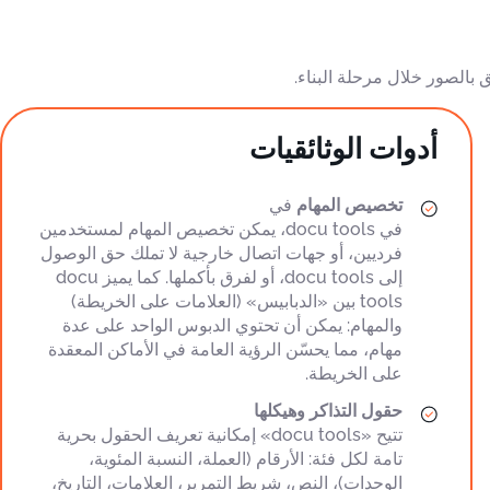
أدوات الوثائقيات
تخصيص المهام
في
في docu tools، يمكن تخصيص المهام لمستخدمين
فرديين، أو جهات اتصال خارجية لا تملك حق الوصول
إلى docu tools، أو لفرق بأكملها. كما يميز docu
tools بين «الدبابيس» (العلامات على الخريطة)
والمهام: يمكن أن تحتوي الدبوس الواحد على عدة
مهام، مما يحسّن الرؤية العامة في الأماكن المعقدة
على الخريطة.
حقول التذاكر وهيكلها
تتيح «docu tools» إمكانية تعريف الحقول بحرية
تامة لكل فئة: الأرقام (العملة، النسبة المئوية،
الوحدات)، النص، شريط التمرير، العلامات، التاريخ،