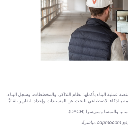
انيا والنمسا وسويسرا». تغطي المنصة عملية البناء بأكملها: نظام التذاكر، والمخططات، وسجل البناء،
رةً.