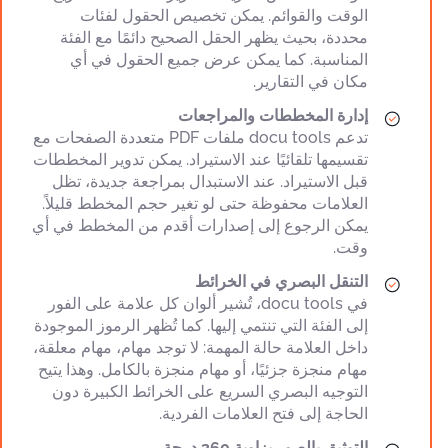
الوقت والقوائم. يمكن تخصيص الحقول لفئات
محددة، بحيث يظهر الحقل الصحيح دائمًا مع الفئة
المناسبة. كما يمكن عرض جميع الحقول في أي
مكان في التقارير.
إدارة المخططات والمراجعات
تدعم docu tools ملفات PDF متعددة الصفحات مع
تقسيمها تلقائيًا عند الاستيراد. يمكن تدوير المخططات
قبل الاستيراد. عند الاستبدال بمراجعة جديدة، تظل
العلامات محفوظة حتى لو تغير حجم المخطط قليلاً.
يمكن الرجوع إلى إصدارات أقدم من المخطط في أي
وقت.
التنقل البصري في الخرائط
في docu tools، تُشير ألوان كل علامة على الفور
إلى الفئة التي تنتمي إليها. كما تُظهر الرموز الموجودة
داخل العلامة حالة المهمة: لا توجد مهام، مهام معلقة،
مهام منجزة جزئيًا، أو مهام منجزة بالكامل. وهذا يتيح
التوجيه البصري السريع على الخرائط الكبيرة دون
الحاجة إلى فتح العلامات الفردية.
التوثيق بالصور بزاوية 360 درجة