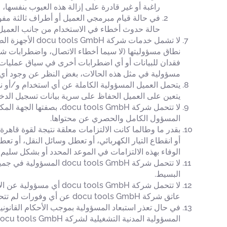
راغبة أو غير قادرة على إزالة هذه العيوب بنفسها، 
حالة حدوث أخطاء في الاستخدام من جانب العميل، فإن شركة docu tools GmbH لا تتحمل أي ضمان أو تعويض
مسؤولية في مثل هذه الحالات، بغض النظر عن وجود أي خطأ من جانب شركة cu tools GmbH
يتعين على العميل الحفاظ على سرية بيانات تسجيل الدخ
لا تتحمل شركة ools GmbH
المسؤول الكامل والحصري عن محتواها.
بقدر ما وطالما كانت الالتزامات معلقة نتيجة لقوة قاهرة،
الوفاء بهذه الالتزامات في الموعد المحدد أو بشكل سليم،
لا تتحمل شركة ools GmbH
البسيط.
لا تتحمل شركة ols GmbH
عاتق شركة docu tools GmbH عن أي وفورات لم تتحقق، أو البيانات المفقودة، أو الأضرار التبعية، وكذلك الأضرار الناجمة عن مطالبات الأطراف الثالثة.
في حال تعذر استبعاد المسؤولية بموجب الأحكام القانون