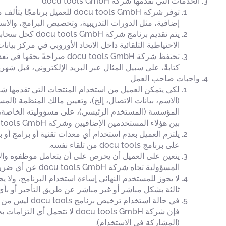
الخدمات التي تقدمها شركة docu tools GmbH
توفر شركة docu tools GmbH 
إضافية، مثل الدورات التدريبية، وتخصيص البرامج، والاس
الاحتياطية التلقائية داخل الاتحاد الأوروبي في مركز بيانات Amazon في منطقة فرانكفورت (ألمانيا
تحتفظ شركة cu tools GmbH
كتابةً، على سبيل المثال عبر البريد الإلكتروني، قبل شهر
واجبات صاحب العمل
(الاسم، بيانات الاتصال، إلخ)، وتعيين مالك المنظمة (ال
المؤسسة (المستخدم الرئيسي)، على مسؤوليته الخاصة،
بين هؤلاء المستخدمين الإضافيين وشركة docu tools GmbH.
على برنامج docu tools من تلقاء نفسه.
المسؤولية تجاه شركة docu tools GmbH عن أي ضرر ينجم عن فعل متعمد أو إهمال من جانب العميل أو وكلائه.
لا يجوز للمستخدم النهائي إساءة استخدام البرنامج، ولا ي
ثالثة بشكل مباشر أو غير مباشر عن طريق التأجير أو بأي
في حالة استخ
(المشاركة في الاستخدام).