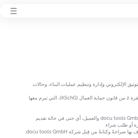
ر البرمجيات، وتُستخدم برمجياتها «docu tools» بشكل خاص في التوثيق الإلكتروني وإدارة وتنظيم عمليات البناء، وحالات
الشركاء التعاقديون (المشار إليهم فيما يلي باختصار بـ«العميل» أو «AG») هم تلك الشركات، بالمعنى المقصود في المادة 1، الفقرة 2 من قانون حماية العمال (KSchG)، التي تبرم معها
تنطبق الشروط والأحكام العامة هذه (المشار إليها فيما يلي باختصار بـ «الشروط والأحكام») على جميع المعاملات بين شركة docu tools GmbH والعميل، أي حتى في حالة تقديم
رة أو طلب شراء.
وكتابةً من قِبل شركة docu tools GmbH.