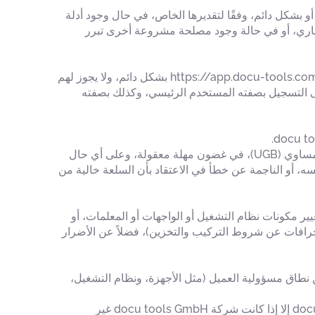
https://app.d، سواء بشكل كلي أو جزئي، مؤقتًا أو بشكل دائم، وفقًا لتقديرها الخاص، في حال وجود أدلة
ل محتويات غير قانونية) و/أو القانون الساري، أو في حالة وجود مصلحة مشروعة أخرى تبرر
لا يمكن استعادة حق الوصول الذي تم حظره بشكل دائم. يتم استبعاد الأشخاص الذين تم حظرهم بشكل دائم من المشاركة في https://app.docu-tools.com بشكل دائم، ولا يجوز لهم
. وينطبق هذا الأمر على التسجيل بصفته المستخدم الرئيسي، وكذلك بصفته
إذا اكتشف العميل عيبًا (أو أي خلل) أو كان ينبغي عليه اكتشافه، فيجب الإبلاغ عن ذلك، وفقًا للمادة 377 من قانون الشركات النمساوي (UGB)، في غضون مهلة معقولة، وعلى أي حال
ب نفسه، أو الناجمة عن خطأ في الاعتقاد بأن السلعة خالية من
سليم، أو تغيير مكونات نظام التشغيل أو الواجهات أو المعلمات، أو
حرافات عن شروط التركيب والتخزين)، فضلاً عن الأضرار
ي تقع ضمن نطاق مسؤولية العميل (مثل الأجهزة، ونظام التشغيل،
في حال لجأ العميل إلى طرف ثالث — لأي سبب كان — لإزالة العيوب، فلا يحق للعميل المطالبة بشركة docu tools GmbH إلا إذا كانت شركة docu tools GmbH غير