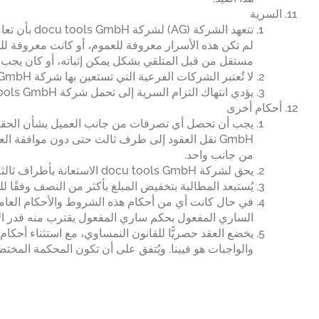
السرية
تتعهد الشر
لم تكن هذه الأسرار معروفة للعموم، أو كانت معروفة للمس
مستقل من قبل المتلقي بشكل يمكن إثباته، أو كان يجب 
لا تُعتبر الشركات الفرعية التي تستعين بها شركة docu tools GmbH أطرافًا ثالثة، شريطة أن تكون خاضعة لالتزام بالسرية يتوافق من حيث المضمون مع هذه النقطة.
يؤدي انتهاك التزام السرية إلى تحمل شركة AG docu tools GmbH المسؤولية عن جميع الأضرار الناجمة عن ذلك.
أحكام أخرى
من جانب واحد.
يحق لشركة docu tools GmbH الاستعانة بأطراف ثالثة، كليًّا أو جزئيًّا، من أجل الوفاء بالتزاماتها.
يُستبعد المطالبة بتخفيض المبلغ بأكثر من النصف وفقًا للمادة 934 من القانون المدني النمساوي (ABGB) تجاه شركة s GmbH
في حال كانت أي من أحكام هذه الشروط والأحكام العامة غي
الساري المفعول بحكم ساري المفعول يقترب منه قدر ا
يخضع العقد حصريًّا للقانون النمساوي، مع استثناء أحكام ا
والواجبات هو فيينا. ويُتفق على أن تكون المحكمة المخت