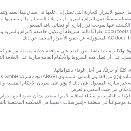
كة (AG) لشركة docu tools GmbH بأن تعامل جميع الأسرار التجارية التي تصل إلى علمها في سياق 
تلم مسبقًا دون التزام بالسرية، أو تم إبلاغ المستلم بها أو تسليمها
الكشف عنها بموجب قرار إداري أو قضائي نافذ المفعول.
docu tool.
ر سارية المفعول، فإن ذلك لا يؤثر على سريان الأحكام المتبقية والعقو
لإمكان من حيث المعنى والغرض.
لإحالة القانونية واستثناء اتفاقية الأمم المتحدة بشأن عقود البيع الدولي
صة موضوعياً في منطقة «إننير شتات» بفيينا هي المحكمة المختصة بالن