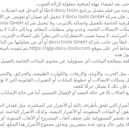
حتى بعد انقضاء مهلة إضافية معقولة لإزالة العيوب.
في حالة قيام مبرمجي العميل أو أطراف ثالثة مفوضة من قبله بتعد
 عن الأضرار و/أو مسؤولية.
do أو أي من مقاوليها من الباطن.
يتحمل العميل المسؤولية الكاملة عن أي ا
ول هذه.
docu t، بصفتها الجهة المكلفة بمعالجة البيانات، أي مسؤولية عن محتوى البيانات الخاص
 مثل الحرب، والأوبئة، والإرهاب، والكوارث الطبيعية، والحرائق، والإضر
 فإن ذلك لا يشكل خرقًا للعقد.
docu t المسؤولية في جميع الحالات إلا في حالة التعمد أو الإهمال الجسيم، أما في حال
docu to أي مسؤولية عن الأضرار التي تلحق بأطراف ثالثة أو الأضرار غير المباشرة، مثل
ية، تقتصر المسؤولية على ضعف أتعاب المشروع أو الأتعاب السنوية، أو
المسؤولية المدنية التشغيلية لشركة docu tools GmbH. وفي حال وجود عدة متضررين وتجاوز مجمو