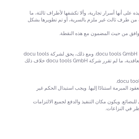
هذا العقد وتنفيذه على أنها أسرار تجارية، وألا تكشفها لأطراف ثالثة، ما
 له من طرف ثالث غير ملزم بالسرية، أو تم تطويرها بشكل
يجب أن تحصل أي تصرفات من جانب العميل بشأن الحقوق والالتزامات الناشئة عن العقد على موافقة خطية مسبقة من شركة docu tools GmbH. ومع ذلك، يحق لشركة docu tools
GmbH نقل العقود إلى طرف ثالث حتى دون موافقة العميل، على أن تظل هذه الشروط والأحكام العامة سارية على العلاقة التعاقدية، ما لم تقرر شركة docu tools GmbH خلاف ذلك
د المبرمة استنادًا إليها. ويجب استبدال الحكم غير
 للبضائع. ويكون مكان التنفيذ والدفع لجميع الالتزامات
ظر في النزاعات.