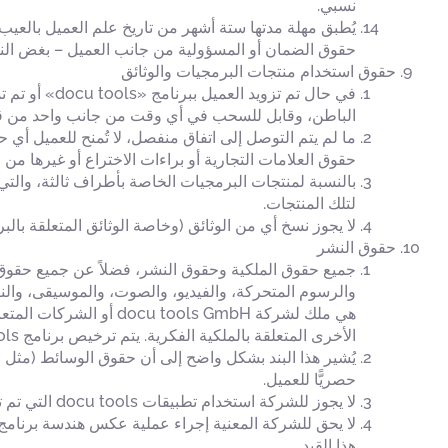
نسبي.
يُطبق مهلة مدتها ستة أشهر من تاريخ علم العميل بالعيب
حقوق الضمان أو المسؤولية من جانب العميل – بغض النظر عن علم
حقوق استخدام منتجات البرمجيات والوثائق
في حال تم ت
الباطن، وقابل للسحب في أي وقت من جانب واحد من قبل شركة «docu tools GmbH»، لاستخدام برنامج «docu tools» دون
حقوق العلامات التجارية أو براءات الاختراع أو غيرها من 
لتلك المنتجات.
لا يجوز نسخ أي من الوثائق (وخاصة الوثائق المتعلقة بالبرمجيات) التي تزود بها شركة docu tools GmbH العميل، ولا يج
حقوق النشر
هي ملك لشركة ols GmbH
الأخرى المتعلقة بالملكية الفكرية. يتم ترخيص برنامج docu tools، ولا يتم بيعه.
حصريًّا للعميل.
لا يجوز للشركة استخدام تطبيقات docu tools التي تم تثبيتها على أجهزة المستخدمين النهائيين إلا وفقًا للإرشادات الخاصة بهذه الخدمات، وفقط في إطار الخدمات المذكورة.
هذا القيد.