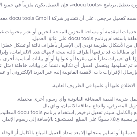
إذا دعت الأحداث التي يتحمل العميل مسؤوليتها إلى ضرورة تعطيل برنامج 
يوافق العميل
ج docu tools على عاتق العميل.
افق العميل على أن تقوم شركة docu tools GmbH بإرسال الإقرارات ذات الأهمية القانونية إليه عبر ال
الاطلاع عليها أو علمها في الظروف العادية.
شمل ضريبة القيمة المضافة القانونية وأي رسوم أخرى محتملة.
برنامج docu tools المطلوب لصالح صاحب المؤسسة المحدد (المستخدم الرئيسي).
في حالة التأخر في السداد، تُفرض على العميل فوائد تأخير بنسبة 8,5٪ سنويًّا على المبلغ الم