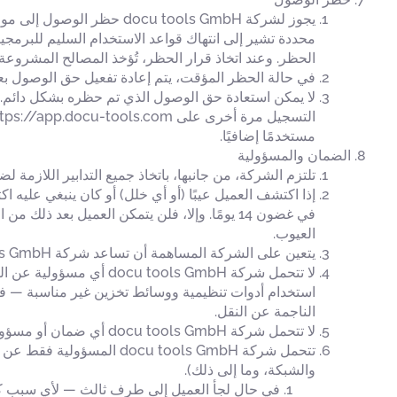
الحظر. وعند اتخاذ قرار الحظر، تُؤخذ المصالح المشروعة
في حالة الحظر المؤقت، يتم إعادة تفعيل حق الوصول بعد 
مستخدمًا إضافيًا.
الضمان والمسؤولية
تلتزم الشركة، من جانبها، باتخاذ جميع التدابير اللازمة لضمان 
في غضون 14 يومًا. وإلا، فلن يتمكن العميل بع
العيوب.
يتعين على الشركة المساهمة أن تساعد شركة docu tools GmbH، في حدود قدراتها، وبشكل مجاني، في إصلاح العيوب.
لا تتحمل شركة ols GmbH
استخدام أدوات تنظيمية ووسائط تخزين غير مناسبة — في 
الناجمة عن النقل.
لا تتحمل شركة docu tools GmbH أي ضمان أو مسؤولية عن أي قيود ناجمة عن أعمال الصيانة الضرورية.
تتحمل شركة u tools GmbH
والشبكة، وما إلى ذلك).