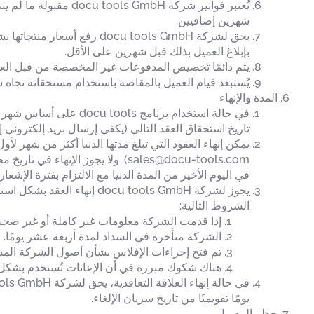
تُعتبر فواتير شركة H
شهرين إضافيين.
بإبلاغ العميل بذلك قبل شهرين على الأقل.
يتم دائمًا تخصيص المدفوعات غير المخصصة من قبل العم
يُستبعد قيام العميل بالمقاصة باستخدام مستحقاته تجاه شركة docu tools GmbH. كما يُستبعد حق العميل في الاحتفاظ 
المدة والإنهاء
تاريخ استحقاق العقد التالي (يكفي إرسال بريد إلكتروني إلى les@docu-tools.com
يمكن إنهاء العقود التي تبلغ مدتها الدنيا أكثر من شهر ل
sales@docu-tools.com). ولا يجوز 
في اليوم الأخير من المدة الدنيا مع الالتزام بفترة الإشعار
الشروط التالية:
إذا قدمت الشركة معلومات غير كاملة أو غير صحيح
الشركة متأخرة في السداد لمدة أربعة عشر يومًا. ول
تم فتح إجراءات الإفلاس بشأن أصول الشركة الم
هناك شكوك مبررة في أن الإعانات تُستخدم بشكل
يومًا تقويميًا من تاريخ سريان الإلغاء.
حظر الوصول