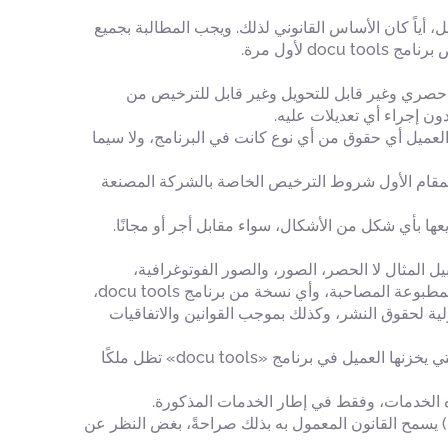
 أياً كان الأساس القانوني لذلك. ويجب المطالبة بجميع
لأول مرة.
متع بحق محدود غير حصري وغير قابل للتحويل وغير قابل للترخيص من
ية في برنامج docu tools. وعلى وجه الخصوص، لا يكتسب العميل أي حقوق من أي نوع كانت في البرنامج، ولا سيما
 بأطراف ثالثة، والتي يتم توفيرها للعميل من قِبل شركة docu tools GmbH، تسري في المقام الأول شروط الترخيص الخاصة بالشركة المصنعة
الملكية الصناعية المتعلقة ببرنامج docu tools (بما في ذلك، على سبيل المثال لا الحصر، الصور، والصور الفوتوغرافية،
والرسوم المتحركة، والفيديو، والصوت، والموسيقى، والنصوص، و«التطبيقات الصغيرة» المضمنة في البرنامج)، وكذلك المواد المطبوعة المصاحبة، وأي نسخة من برنامج docu tools،
اهدات الدولية لحقوق النشر، وكذلك بموجب القوانين والاتفاقيات
يُشير هذا البند بشكل واضح إلى أن حقوق الوسائط (مثل المخططات والصور ومقاطع الفيديو وغيرها) والتعليقات والملاحظات التي يخزنها العميل في برنامج «docu tools» تظل ملكًا
رمجيًا، ما لم (وفقط في هذه الحالة) يسمح القانون المعمول به بذلك صراحةً، بغض النظر عن