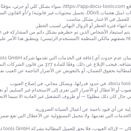
يجوز لشركة docu tools GmbH حظر الوصول إلى موقع ocu-tools.com
محددة تشير إلى انتهاك قواعد الاستخدام السليم للبرمجيات (مثل هجمات DDoS، تحمي
 للعميل في الاعتبار بشكل مناسب.
انتهاء فترة الحظر أو الزوال النهائي لسبب الحظر.
التسجيل مرة أخرى على https://app.docu-tools.com بصفتهم مالكي المنظمة (المستخدم الرئيسي)
عدم حدوث أي إعاقة في الخدمات التي تقدمها شركة docu tools GmbH.
د ذلك من المطالبة بحقوق الضمان، أو بالتعويض عن الأضرار الناجمة عن العي
docu to أي مسؤولية عن العيوب أو الأعطال أو الأضرار التي تعزى إلى الاستخدام غير ال
حال كان ذلك مطلوبًا — أو ظروف التشغيل غير العادية (لا سيما الان
doc المسؤولية فقط عن الخدمات التي تقدمها، ولا تتحمل المسؤولية عن الأعطال الت