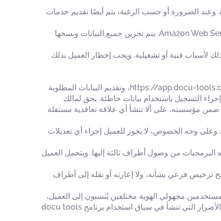
 المستمرة. وعند الضرورة أو حسب الرغبة، يتم أيضًا تقديم خدمات
يتم تقديم برنامج شركة docu tools GmbH كحل سحابي. وهو عبارة عن خدمة سحابية تستضيفها شركة Amazon Web Services EMEA SARL. يتم تخزين جميع البيانات ونسخها
سواء كان ذلك لأسباب فنية أو تشغيلية. ويجب إخطار العميل بذلك
لكي يتمكن العميل من استخدام المنتجات التي تقدمها شركة docu tools GmbH، يجب عليه التسجيل مسبقًا على الموقع https://app.docu-tools.com، وتقديم البيانات المطلوبة
 إجراء التسجيل باستخدام بيانات خاطئة. يحق لمالك
ن مؤسسته، على ألا تنشأ أي علاقة تعاقدية مستقلة
يلتزم العميل بعدم استخدام أي معدات تقنية أو برامج أو بيانات أخرى قد تؤدي إلى إعاقة عمل نظام شركة docu tools GmbH. وعلى وجه الخصوص، لا يجوز للعميل إجراء أي تعديلات
تعامل موظفوه والأطراف الثالثة التابعة له بعناية مع برمجيات docu tools وأن يحموا هذه البرمجيات من وصول أطراف ثالثة إليها. ويتحمل العميل
 منح ترخيص فرعي بشأنه، ولا إعارته أو نقله إلى أطراف
)، بل من قِبل مستخدمين مجهولي الهوية مختلفين يُنسبون إلى العميل،
فإن شركة docu tools GmbH لا تتحمل أي التزامات بخدمات ولا تتحمل أي مسؤولية أو ضمانات بشأن الأخطاء أو الأعطال أو الأضرار التي تنشأ في سياق استخدام برنامج docu tools