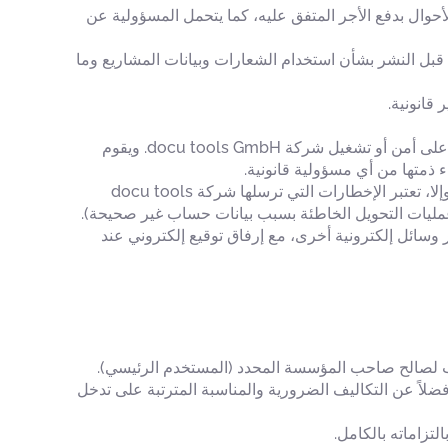
«docu tools»، فإن العميل يكون ملزماً في جميع الأحوال بدفع الأجر المتفق عليه، كما يتحمل المسؤولية عن
 على أن تُذكر شركة docu tools GmbH اسمه كعميل مرجعي، على أن تتشاور شركة docu tools GmbH معه قبل النشر بشأن استخدام الشعارات وبيانات المشاريع وما
يلتزم العميل بعدم استخدام برنامج docu tools بأي شكل من الأشكال بطريقة تؤدي إلى الإضرار بأطراف ثالثة أو تشكل خطرًا على أمن أو تشغيل شركة docu tools GmbH. ويقوم
يتعين على العميل إخطار شركة docu tools GmbH فورًا بأي تغييرات تطرأ على مقرها أو عنوانها أو أي بيانات أساسية أخرى. وإلا، تعتبر الإخطارات التي ترسلها شركة docu tools
بريد الإلكتروني أو عبر وسائل إلكترونية أخرى، مع إرفاق توقيع إلكتروني عند
ستحق؛ بالإضافة إلى رسوم الإنذار، فضلاً عن التكاليف الضرورية والمناسبة المترتبة على تدخل