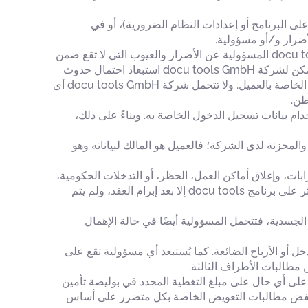
يل برنامج docu tools لاحقًا أو التدخل فيه (تعديلات على البرنامج أو إعدادات النظام الضرورية)، أو في
لا تشمل خدمات شركة docu tools GmbH الأجهزة الطرفية الخاصة بالعميل واتصاله بالإنترنت. ولا تتحمل شركة docu tools GmbH المسؤولية عن الأضرار والعيوب التي لا تقع ضمن
نطاق مسؤوليتها (لا سيما أخطاء الاتصال، واضطرابات شبكات الاتصالات العامة، وعدم توفر متطلبات النظام، وما إلى ذلك). لا يمكن لشركة docu tools GmbH استبعاد احتمال حدوث
فقدان للبيانات أو أي اضطرابات أخرى في سياق عمليات المزامنة، لا سيما بسبب الاضطرابات التي تطرأ على اتصالات الإنترنت الخاصة بالعميل. ولا تتحمل شركة docu tools GmbH أي
ستخدام و/أو نشاط آخر على موقع https://app.docu-tools.com يتم تنفيذه باستخدام بيانات تسجيل الدخول الخاصة به. وبناءً على ذلك،
ة بالعميل والمخزنة لدى الشركة؛ فالعميل هو المالك لبياناته وهو
ابات، وإغلاق أماكن العمل، الحظر، أو التدخلات الحكومية،
أو انقطاع التيار الكهربائي، أو تعطل وسائل النقل، أو تعطل شبكات الاتصالات أو خطوط البيانات، أو التغييرات القانونية التي لا تؤثر على برنامج docu tools إلا بعد إبرام العقد، ولم يتم
ة الإصابات الجسدية، فتتحمل المسؤولية أيضًا في حالة الإهمال
 فقدان الدخل أو الأرباح الضائعة. كما يُستبعد أي مسؤولية تقع على
 على أي حال على مبلغ التغطية المحدد في بوليصة تأمين
ع الأضرار هذا المبلغ، تُخفض مطالبات التعويض الخاصة بكل متضرر على أساس