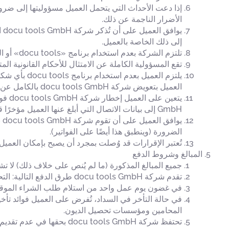
الأضرار الناجمة عن ذلك.
إلى ذلك الخاصة بالعميل.
تلتزم الشركة بعدم استخدام برنامج «docu tools» أو الخدمات المقدمة أو مساحة التخزين المتاحة لتخزين أو نشر محتويات غير قانونية.
تقع المسؤولية الكاملة عن الامتثال للأحكام القانونية المتعلقة باستخدام برنام
العميل بتعويض شركة docu tools GmbH بالكامل عن أي مطالبات قد ترفعها أطراف ثالثة نتيجة لانتهاك هذه الالتزامات، وإبراء ذمتها من أي مسؤولية قانونية.
GmbH إلى بيانات الاتصال التي أبلغ عنها العميل مؤخرًا قد تم تسليمها. ويتحمل العميل أي تكاليف تنشأ عن بيانات خاطئة (مثل عمليات التحويل الخاطئة بسبب بيانات حساب غير صحيحة).
يو
الضرورة (وينطبق هذا أيضًا على الفواتير).
تُعتبر الإقرارات قد وُصلت بمجرد أن يصبح بإمكان العميل 
المبالغ وشروط الدفع
جميع المبالغ المذكورة (ما لم يُنص على خلاف ذلك) لا ت
تقدم شركة docu tools GmbH طرق الدفع التالية: التحويل المصرفي، والدفع ببطاقة الائتمان، وباي بال.
في غضون يوم عمل واحد من استلام طلب الشراء الموقع والكامل، سيتم تفعيل ترخيص استخدام 
المحامين ومؤسسات تحصيل الديون.
تحتفظ شركة docu tools GmbH بحقها في عدم تقديم خدماتها أو تسليم منتجاتها إلا بعد سداد العميل للمبلغ بالكامل أو الوفاء بالتزاماته بالكامل.