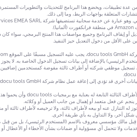
للعميل برنامجًا يتألف من عدة تطبيقات، ويخضع هذا البرنامج للتحديثات والتطويرات
تشارات المتعلقة بواجهات الربط، وما إلى ذلك.
).
do صراحةً بحقها في تعديل أو إيقاف البرنامج وجميع مواصفات هذا المنتج البرمجي، 
ين على الأقل من دخول التعديل حيز التنفيذ.
مستخدم الرئيسي) بالإضافة إلى بيانات تسجيل الدخول الخاصة به. لا يجوز
 تسجيل موظفي شركته أو أطراف ثالثة مفوضة كمستخدمين إضافيين ضم
يتعين على العميل أن يحرص على أن ي
جوز له التنازل عنه أو بيعه لأطراف ثالثة، ولا ترخيصه لأطراف ثالثة أو
 شكل آخر، ولا التداول به بأي طريقة أخرى.
دام ترخيص برنامج docu tools ليس من قِبل مالك مؤسسي معروف بالاسم (المستخدم الرئيسي