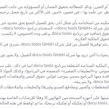
 أو الضرر، وذلك للمطالبة بحقوق الضمان أو المسؤولية من جانب العميل،
ه بها – في غضون عامين على الأكثر من تاريخ تفعيل ترخيص برنامج docu tools 
زويد العميل ببرنامج «docu tools» أو تم تمكينه من استخدامه بأي شكل آخر، يحق للعميل الت
 إجراء أي تعديلات عليه.
ما لم يتم التوصل إلى اتفاق منفصل، لا تُمنح للعميل أي حقوق إضاف
حقوق الملكية الفكرية.
بالنسبة لمنتجات البرمجيات الخاصة
وز توزيعها بأي شكل من الأشكال، سواء مقابل أجر أو مجانًا.
جميع حقوق الملكية وحقوق النشر، فضلاً عن جميع حقوق 
docu to أو الشركات المتعاقدة معها. البرنامج محمي بموجب قوانين حقوق النشر والمع
لا يحق للشركة المعنية إجراء عملية عكس هندسة برنامج docu tools أو تفكيكه أو تفكيكه ب