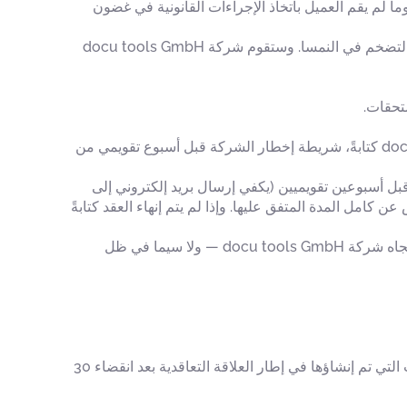
ر الفاتورة، وما لم يقم العميل باتخاذ الإجراءات القانونية في غضون
يحق لشركة docu tools GmbH رفع أسعار منتجاتها بشكل معقول ومن جانب واحد، على أن يكون معيار ذلك هو تطور معدل التضخم في النمسا. وستقوم شركة docu tools GmbH
في حالة استخدام برنامج docu tools على أساس شهري، يجوز للعميل إنهاء عقد الاستخدام المبرم مع شركة docu tools GmbH كتابةً، شريطة إخطار الشركة قبل أسبوع تقويمي من
 قبل أسبوعين تقويميين (يكفي إرسال بريد إلكتروني إلى
ترخيص عن كامل المدة المتفق عليها. وإذا لم يتم إنهاء العقد كتابةً
يجوز لشركة docu tools GmbH إنهاء العقد بشكل استثنائي بأثر فوري — وفي هذه الحالة لا يحق للعميل المطالبة بأي حقوق تجاه شركة docu tools GmbH — ولا سيما في ظل
في حالة إنهاء العلاقة التعاقدية، يحق لشركة docu tools GmbH، بل وتقع عليها التزامات، أن تحذف بشكل نهائي جميع البيانات التي تم إنشاؤها في إطار العلاقة التعاقدية بعد انقضاء 30