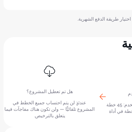
ختيار طريقة الدفع الشهرية.
ة
هل تم تعطيل المشروع؟
م
عندئذٍ لن يتم احتساب جميع الخطط في
يتضاعف عدد الخطط لكل مستخدم: 45 خطة
المشروع تلقائيًّا — ولن تكون هناك مفاجآت فيما
 × 3 مستخدمين = 135 خطة في أداة
يتعلق بالترخيص.