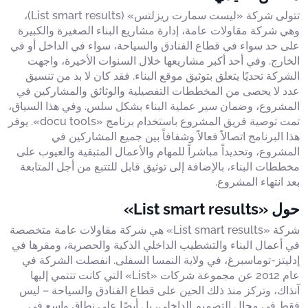
تتولى شركة «ليست سمارت ريزلتس» (List smart results)،
وهي شركة مقاولات عامة، إدارة مشاريع البناء الصغيرة والكبيرة
على حد سواء في قطاع الفنادق والسياحة، سواء في الداخل أو في
الخارج. وفي أحد أكبر مشاريعها خلال السنوات الأخيرة، واجهت
الشركة تحديًا يتعلق بتوثيق موقع البناء. فقد كان لا بد من تنسيق
عدد لا يحصى من المخططات التفصيلية والوثائق والمشاركين في
المشروع، وضمان سير عملية البناء بشكل سلس. وفي هذا السياق،
تمت توصية فريق المشروع باستخدام برنامج «docu tools». يوفر
هذا البرنامج اتصالاً فعالاً وشفافاً بين جميع المشاركين في
المشروع، وتحديداً مباشراً للمهام والأعمال المتبقية والعيوب على
مخططات البناء، بالإضافة إلى توثيق قابل للتتبع من أجل المتابعة
بعد انتهاء المشروع.
حول «List smart results»
شركة «List smart results» هي شركة مقاولات عامة متخصصة
في أعمال البناء والتشطيب الداخلي الذكية والحصرية، ومقرها في
إدليتز-توماسبرغ، في ولاية النمسا السفلى. انفصلت الشركة في
عام 2012 عن مجموعة شركات «List» التي كانت تنتمي إليها
آنذاك، وتركز منذ ذلك الحين على قطاع الفنادق والسياحة – ليس
فقط في مجال التصميم الداخلي، بل أيضًا على نطاق واسع في