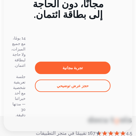
مجانًا، دون الحاجة
إلى بطاقة ائتمان.
14 يومًا،
مع جميع
الميزات،
ولا حاجة
لبطاقة
ائتمان.
تجربة مجانية
جلسة
تعريفية
حجز عرض توضيحي
شخصية
مع أحد
خبرائنا
— مدتها
30
دقيقة.
4,5
167 تقييمًا في متجر التطبيقات