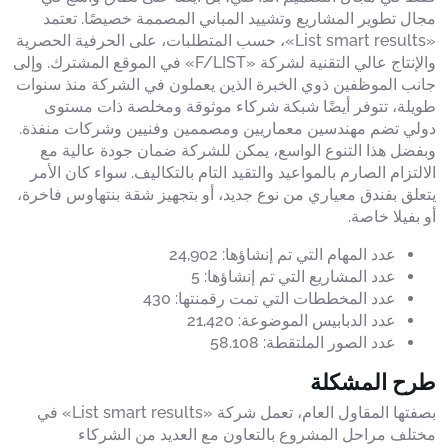
مجال تطوير المشاريع وتشييد المباني المصممة خصيصًا. تعتمد
«List smart results»، حسب المتطلبات، على الحرفية الحصرية
والإنتاج عالي التقنية لشركة «F/LIST» في الموقع المشترك. وإلى
جانب الموظفين ذوي الخبرة الذين يعملون في الشركة منذ سنوات
طويلة، تتوفر أيضًا شبكة شركاء موثوقة ومخلصة ذات مستوى
دولي تضم مهندسين معماريين ومصممين وفنيين وشركات منفذة.
وبفضل هذا التنوع الواسع، يمكن للشركة ضمان جودة عالية مع
الالتزام الصارم بالمواعيد والتقيد التام بالتكاليف. سواء كان الأمر
يتعلق بفندق معياري من نوع جديد، أو بتجهيز شقة بنتهاوس فاخرة،
أو بفيلا خاصة.
عدد المهام التي تم إنشاؤها: 24,902
عدد المشاريع التي تم إنشاؤها: 5
عدد المخططات التي تمت رقمنتها: 430
عدد الدبابيس الموضوعة: 21,420
عدد الصور الملتقطة: 58.108
طرح المشكلة
بصفتها المقاول العام، تعمل شركة «List smart results» في
مختلف مراحل المشروع بالتعاون مع العديد من الشركاء