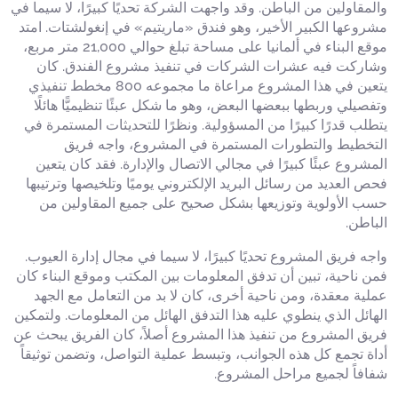
والمقاولين من الباطن. وقد واجهت الشركة تحديًا كبيرًا، لا سيما في
مشروعها الكبير الأخير، وهو فندق «ماريتيم» في إنغولشتات. امتد
موقع البناء في ألمانيا على مساحة تبلغ حوالي 21,000 متر مربع،
وشاركت فيه عشرات الشركات في تنفيذ مشروع الفندق. كان
يتعين في هذا المشروع مراعاة ما مجموعه 800 مخطط تنفيذي
وتفصيلي وربطها ببعضها البعض، وهو ما شكل عبئًا تنظيميًّا هائلًا
يتطلب قدرًا كبيرًا من المسؤولية. ونظرًا للتحديثات المستمرة في
التخطيط والتطورات المستمرة في المشروع، واجه فريق
المشروع عبئًا كبيرًا في مجالي الاتصال والإدارة. فقد كان يتعين
فحص العديد من رسائل البريد الإلكتروني يوميًا وتلخيصها وترتيبها
حسب الأولوية وتوزيعها بشكل صحيح على جميع المقاولين من
الباطن.
واجه فريق المشروع تحديًا كبيرًا، لا سيما في مجال إدارة العيوب.
فمن ناحية، تبين أن تدفق المعلومات بين المكتب وموقع البناء كان
عملية معقدة، ومن ناحية أخرى، كان لا بد من التعامل مع الجهد
الهائل الذي ينطوي عليه هذا التدفق الهائل من المعلومات. ولتمكين
فريق المشروع من تنفيذ هذا المشروع أصلاً، كان الفريق يبحث عن
أداة تجمع كل هذه الجوانب، وتبسط عملية التواصل، وتضمن توثيقاً
شفافاً لجميع مراحل المشروع.