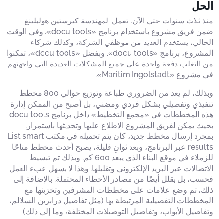
الحل
منذ ثلاث سنوات حتى الآن، تعمل المهندسة كيرستين هولبلينغ
ضمن فريق مشروع باستخدام برنامج «docu tools». وفي الوقت
الحالي، يستخدم العديد من موظفي الشركة، وكذلك شركاء
المشروع، برنامج «docu tools». وبفضل «docu tools»، تمكنوا
من التغلب دفعة واحدة على جميع المشكلات العديدة التي واجهتهم
في مشروع «Maritim Ingolstadt».
وبذلك، لم يعد من الضروري طباعة وتوزيع حوالي 800 مخطط
تنفيذي وتفصيلي بشكل فردي ومضني، بل أصبح من الممكن إدارة
هذه المخططات في «مجمع التخطيط» داخل برنامج docu tools
بحيث يمكن لفريق المشروع الاطلاع عليها وتحديثها باستمرار.
بمجرد إرسال مخطط جديد، كان يتم تحميله في مكتب List smart
results عبر البرنامج، وبعد ثوانٍ قليلة، يصبح أحدث مخطط متاحًا
للزملاء في موقع البناء الذي يبعد 600 كم. وبذلك تم تبسيط
الاتصالات عبر البريد الإلكتروني وتقليلها. وهذا لا يسهل عبء العمل
فحسب، بل يقلل أيضًا من مصادر الأخطاء المحتملة. بالإضافة إلى
ذلك، تم وضع علامات على مخططات المشرفين وتخزينها مع
المخططات التفصيلية المرتبطة بها (مثل تفاصيل درابزين السلالم،
وتفاصيل الأبواب، وتفاصيل التوصيلات المختلفة، وما إلى ذلك)