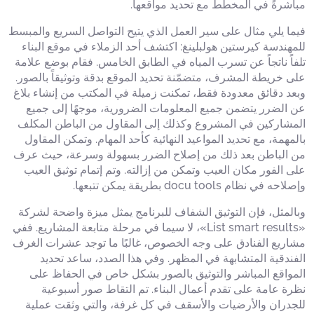
مباشرةً في المخطط مع تحديد مواقعها.
فيما يلي مثال على سير العمل الذي يتيح التواصل السريع والمبسط
للمهندسة كيرستين هولبلينغ: اكتشف أحد الزملاء في موقع البناء
تلفاً ناتجاً عن تسرب المياه في الطابق الخامس. فقام بوضع علامة
على خريطة المشرف، متضمّنة تحديد الموقع بدقة وتوثيقاً بالصور.
وبعد دقائق معدودة فقط، تمكنت زميلة في المكتب من إنشاء بلاغ
عن الضرر يتضمن جميع المعلومات الضرورية، موجهًا إلى جميع
المشاركين في المشروع وكذلك إلى المقاول من الباطن المكلف
بالمهمة، مع تحديد المواعيد النهائية كأحد المهام. وتمكن المقاول
من الباطن بعد ذلك من إصلاح الضرر بسهولة وسرعة، حيث عرف
على الفور مكان العيب وتمكن من إزالته. وتم إتمام توثيق العيب
وإصلاحه في نظام docu tools بطريقة يمكن تتبعها.
وبالمثل، فإن التوثيق الشفاف للبرنامج يمثل ميزة واضحة لشركة
«List smart results»، لا سيما في مرحلة متابعة المشاريع. ففي
مشاريع الفنادق على وجه الخصوص، غالبًا ما توجد عشرات الغرف
الفندقية المتشابهة في المظهر. وفي هذا الصدد، ساعد تحديد
المواقع المباشر والتوثيق بالصور بشكل خاص في الحفاظ على
نظرة عامة على تقدم أعمال البناء. تم التقاط صور أسبوعية
للجدران والأرضيات والأسقف في كل غرفة، والتي وثقت عملية