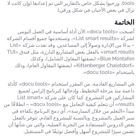
tools، ورحبوا بشكل خاص بالتقارير التي تم إعدادها (وإن كانت لا
تزال في بعض الأحيان في شكل ورقي).
الخاتمة
أصبحت «docu tools» الآن أداة أساسية في العمل اليومي
لشركة «List smart results»، وتستخدمها جميع أقسام الشركة
– بدءًا من الإدارة وصولاً إلى المساعدين. وقد نفذت شركة «List
smart results» بالفعل بعض المشاريع البارزة، مثل فندق «TUI
Blue Montafon» (بصفتها المقاول الشامل)، وكذلك
«Kittenberger Chaletdorf» (بصفتها المقاول العام)، وذلك
باستخدام «docu tools».
في المشاريع القادمة، من المقرر استخدام «docu tools» كأداة
داعمة منذ مرحلة التخطيط، وإدخالها كبرنامج إلزامي لجميع
المشاركين في المشروع. كما كان على شركة «List smart
results» أن تتعلم كيفية التعامل مع «docu tools» – انطلاقًا من
مبدأ «التعلم من خلال الممارسة»، أي دمج البرنامج بكفاءة في
سير العمل بالمشروع. وبالنسبة للمشروع القادم، تتوفر بالفعل
بعض الدروس المستفادة من التجربة العملية، والتي من شأنها أن
تضمن سيرًا للمشروع أسهل وأفضل توثيقًا في المستقبل.