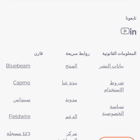
تابعونا
المعلومات القانونية
روابط سريعة
قارن
بيانات النشر
المنتج
Bluebeam
شروط
نبذة عنا
Capmo
الاستخدام
مدونة
سينداس
سياسة
الخصوصية
الدعم
Fieldwire
مركز
123 مسجلة