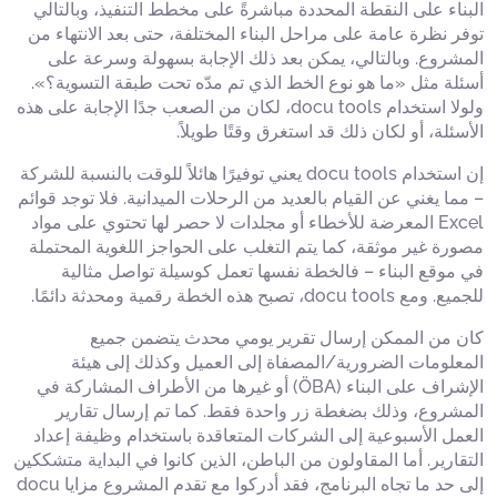
البناء على النقطة المحددة مباشرةً على مخطط التنفيذ، وبالتالي
توفر نظرة عامة على مراحل البناء المختلفة، حتى بعد الانتهاء من
المشروع. وبالتالي، يمكن بعد ذلك الإجابة بسهولة وسرعة على
أسئلة مثل «ما هو نوع الخط الذي تم مدّه تحت طبقة التسوية؟».
ولولا استخدام docu tools، لكان من الصعب جدًا الإجابة على هذه
الأسئلة، أو لكان ذلك قد استغرق وقتًا طويلاً.
إن استخدام docu tools يعني توفيرًا هائلاً للوقت بالنسبة للشركة
– مما يغني عن القيام بالعديد من الرحلات الميدانية. فلا توجد قوائم
Excel المعرضة للأخطاء أو مجلدات لا حصر لها تحتوي على مواد
مصورة غير موثقة، كما يتم التغلب على الحواجز اللغوية المحتملة
في موقع البناء – فالخطة نفسها تعمل كوسيلة تواصل مثالية
للجميع. ومع docu tools، تصبح هذه الخطة رقمية ومحدثة دائمًا.
كان من الممكن إرسال تقرير يومي محدث يتضمن جميع
المعلومات الضرورية/المصفاة إلى العميل وكذلك إلى هيئة
الإشراف على البناء (ÖBA) أو غيرها من الأطراف المشاركة في
المشروع، وذلك بضغطة زر واحدة فقط. كما تم إرسال تقارير
العمل الأسبوعية إلى الشركات المتعاقدة باستخدام وظيفة إعداد
التقارير. أما المقاولون من الباطن، الذين كانوا في البداية متشككين
إلى حد ما تجاه البرنامج، فقد أدركوا مع تقدم المشروع مزايا docu