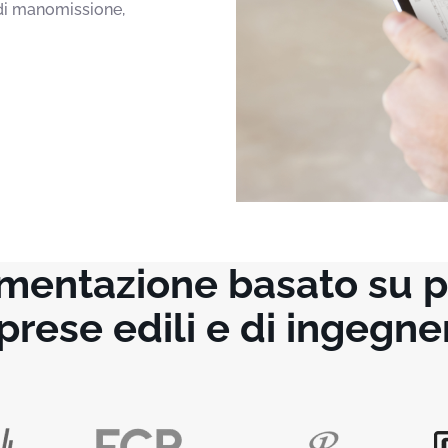
 di manomissione,
entazione basato su pian
prese edili e di ingegne