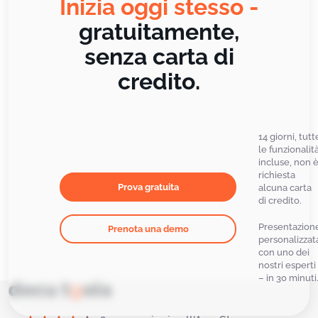
Inizia oggi stesso -
gratuitamente,
senza carta di
credito.
14 giorni, tutt
le funzionalit
incluse, non 
richiesta
Prova gratuita
alcuna carta
di credito.
Presentazion
Prenota una demo
personalizzat
con uno dei
nostri esperti
– in 30 minuti