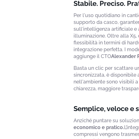
Stabile. Preciso. Pra
Per l'uso quotidiano in cant
supporto da casco, garanten
sull'intelligenza artificial
illuminazione. Oltre alla X5
flessibilità in termini di h
integrazione perfetta. I mod
aggiunge il CTO
Alexander 
Basta un clic per scattare u
sincronizzata, è disponibile
nell'ambiente sono visibili 
chiarezza, maggiore traspa
Semplice, veloce e s
Anziché puntare su soluzion
economico e pratico.
L’inte
compressi vengono trasmessi