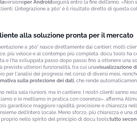
e
la
versione
per Android
seguirà entro la fine dell’anno. «Non
clienti. L’integrazione a 360° è il risultato diretto di questa 
liente alla soluzione pronta per il mercato
entazione a 360° nasce direttamente dai cantieri: molti cli
, più veloce e al contempo più completa. docu tools ha co
lota e l'ha sviluppata passo dopo passo fino a ottenere una so
 previste ulteriori funzionalità, tra cui una
visualizzazione d
o per l'analisi dei progressi nel corso di diversi mesi, nonc
mativa sulla protezione dei dati
, che rende automaticamente
 nella sala riunioni, ma in cantiere. I nostri clienti sanno e
coltiamo e le mettiamo in pratica con coerenza», afferma All
ols garantisce maggiore rapidità, precisione e chiarezza nel
d’insieme dell’intero locale. Meno sforzo, più chiarezza e un
oprio nello spirito del principio di docu tools:
tutto secon