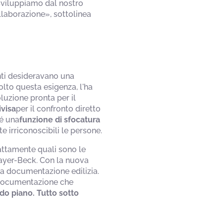
 sviluppiamo dal nostro
collaborazione», sottolinea
enti desideravano una
lto questa esigenza, l'ha
luzione pronta per il
ivisa
per il confronto diretto
hé una
funzione di sfocatura
 irriconoscibili le persone.
sattamente quali sono le
mayer-Beck. Con la nuova
la documentazione edilizia.
a documentazione che
do piano. Tutto sotto