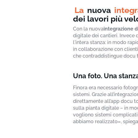
La
nuova
integ
dei lavori più ve
Con la nuova
integrazione d
digitale dei cantieri. Invece
l'intera stanza: in modo rap
in collaborazione con clienti
che contraddistingue docu t
Una foto. Una stanza
Finora era necessario fotogr
sistemi. Grazie all’integrazio
direttamente all’app docu t
sulla pianta digitale – in mo
vogliono sistemi complicati 
abbiamo realizzato», spiega