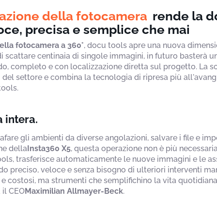
razione della fotocamera
rende la 
loce, precisa e semplice che mai
ella fotocamera a 360°
, docu tools apre una nuova dimens
 di scattare centinaia di singole immagini, in futuro basterà u
ido, completo e con localizzazione diretta sul progetto. La s
 del settore e combina la tecnologia di ripresa più all'avangu
ools.
 intera.
afare gli ambienti da diverse angolazioni, salvare i file e i
ne della
Insta360 X5
, questa operazione non è più necessari
ools, trasferisce automaticamente le nuove immagini e le ass
do preciso, veloce e senza bisogno di ulteriori interventi manu
e costosi, ma strumenti che semplifichino la vita quotidian
 il CEO
Maximilian Allmayer-Beck
.