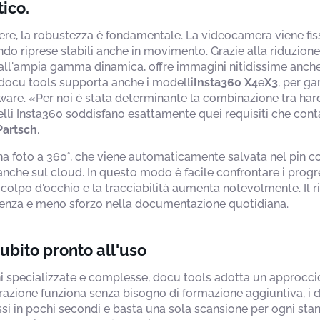
tico.
iere, la robustezza è fondamentale. La videocamera viene fi
do riprese stabili anche in movimento. Grazie alla riduzion
e e all'ampia gamma dinamica, offre immagini nitidissime anche
, docu tools supporta anche i modelli
Insta360 X4
e
X3
, per g
ardware. «Per noi è stata determinante la combinazione tra ha
elli Insta360 soddisfano esattamente quei requisiti che cont
Partsch
.
na foto a 360°, che viene automaticamente salvata nel pin c
 anche sul cloud. In questo modo è facile confrontare i progr
a colpo d'occhio e la tracciabilità aumenta notevolmente. Il 
renza e meno sforzo nella documentazione quotidiana.
ubito pronto all'uso
i specializzate e complesse, docu tools adotta un approccio
grazione funziona senza bisogno di formazione aggiuntiva, i 
 in pochi secondi e basta una sola scansione per ogni stan