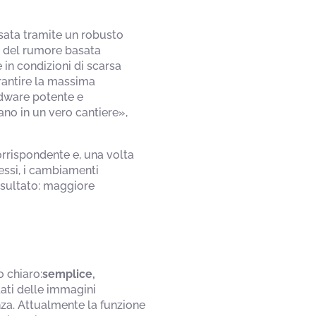
ssata tramite un robusto
e del rumore basata
 in condizioni di scarsa
arantire la massima
rdware potente e
ano in un vero cantiere»,
orrispondente e, una volta
essi, i cambiamenti
risultato: maggiore
 chiaro:
semplice,
dati delle immagini
za. Attualmente la funzione