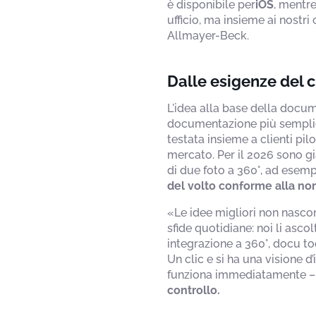
è disponibile per
iOS
, mentr
ufficio, ma insieme ai nostri 
Allmayer-Beck.
Dalle esigenze del c
L'idea alla base della docum
documentazione più semplice
testata insieme a clienti pi
mercato. Per il 2026 sono già
di due foto a 360°, ad esempi
del volto conforme alla nor
«Le idee migliori non nascono
sfide quotidiane: noi li as
integrazione a 360°, docu to
Un clic e si ha una visione 
funziona immediatamente – pr
controllo.