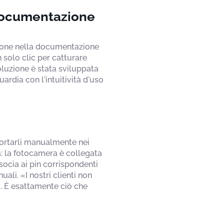
documentazione
ione nella documentazione
n solo clic per catturare
oluzione è stata sviluppata
ardia con l'intuitività d'uso
mportarli manualmente nei
a: la fotocamera è collegata
ocia ai pin corrispondenti
ali. «I nostri clienti non
a. È esattamente ciò che