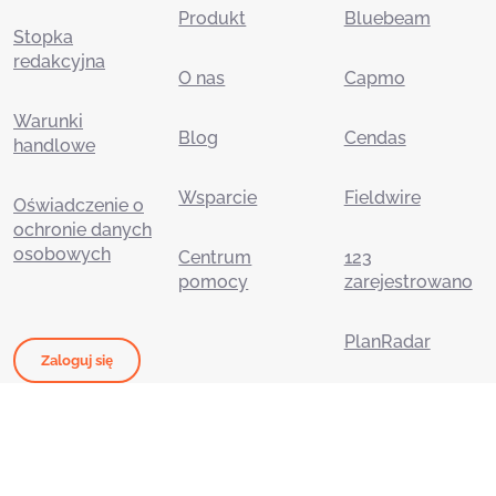
Produkt
Bluebeam
Stopka
redakcyjna
O nas
Capmo
Warunki
Blog
Cendas
handlowe
Wsparcie
Fieldwire
Oświadczenie o
ochronie danych
osobowych
Centrum
123
pomocy
zarejestrowano
PlanRadar
Zaloguj się