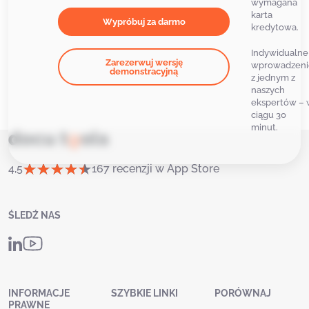
wymagana
karta
Wypróbuj za darmo
kredytowa.
Indywidualne
Zarezerwuj wersję
wprowadzeni
demonstracyjną
z jednym z
naszych
ekspertów – 
ciągu 30
minut.
4,5
167 recenzji w App Store
ŚLEDŹ NAS
INFORMACJE
SZYBKIE LINKI
PORÓWNAJ
PRAWNE