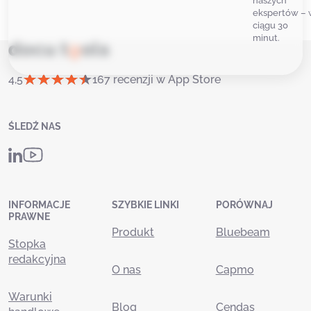
naszych
ekspertów – 
ciągu 30
minut.
4,5
167 recenzji w App Store
ŚLEDŹ NAS
INFORMACJE
SZYBKIE LINKI
PORÓWNAJ
PRAWNE
Produkt
Bluebeam
Stopka
redakcyjna
O nas
Capmo
Warunki
Blog
Cendas