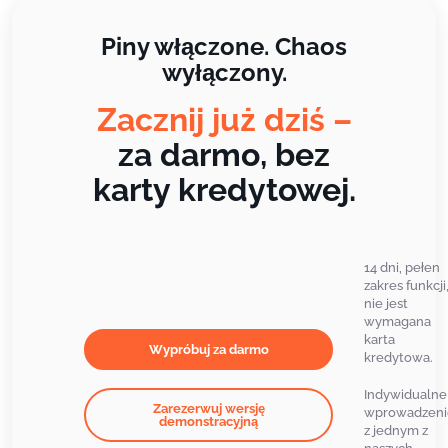
Piny włączone. Chaos
wyłączony.
Zacznij już dziś –
za darmo, bez
karty kredytowej.
14 dni, pełen
zakres funkcji
nie jest
wymagana
karta
Wypróbuj za darmo
kredytowa.
Indywidualne
Zarezerwuj wersję
wprowadzeni
demonstracyjną
z jednym z